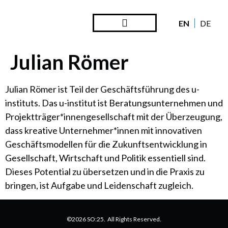
EN
DE
Steward Ownership
Looking Back
Julian Römer
Julian Römer ist Teil der Geschäftsführung des u-
instituts. Das u-institut ist Beratungsunternehmen und
Projektträger*innengesellschaft mit der Überzeugung,
dass kreative Unternehmer*innen mit innovativen
Geschäftsmodellen für die Zukunftsentwicklung in
Gesellschaft, Wirtschaft und Politik essentiell sind.
Dieses Potential zu übersetzen und in die Praxis zu
bringen, ist Aufgabe und Leidenschaft zugleich.
©2026 SO:25. All Rights Reserved.