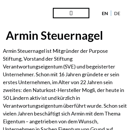
EN
DE
Steward Ownership
Looking Back
Armin Steuernagel
Armin Steuernagel ist Mitgründer der Purpose
Stiftung, Vorstand der Stiftung
Verantwortungseigentum (SVE) und begeisterter
Unternehmer. Schon mit
16 Jahren gründete er sein
erstes Unternehmen, im Alter von 22 Jahren sein
zweites: den Naturkost-Hersteller Mogli, der heute in
50 Ländern aktiv ist und kürzlich in
Verantwortungseigentum überführt wurde. Schon seit
vielen Jahren beschäftigt sich Armin mit dem Thema
Eigentum – angetrieben von dem Wunsch,
Unternehmen in Sachen Eigentum von Grund auf