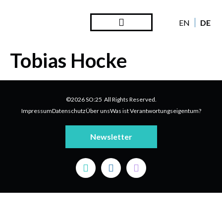
DE
EN
Tobias Hocke
©2026 SO:25 All Rights Reserved.
Impressum
Datenschutz
Über uns
Was ist Verantwortungseigentum?
Newsletter